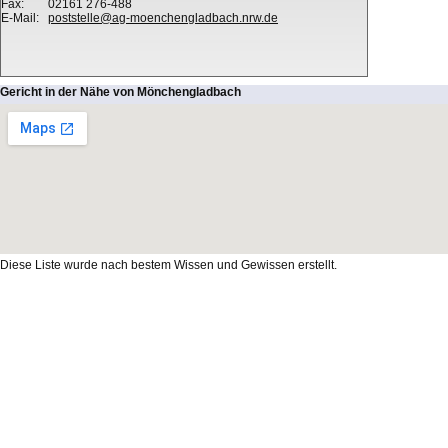
Fax:
02161 276-488
E-Mail:
poststelle@ag-moenchengladbach.nrw.de
Gericht in der Nähe von Mönchengladbach
Diese Liste wurde nach bestem Wissen und Gewissen erstellt.
Wir übernehmen allerdings für Vollständigkeit und Richtigkeit der Daten keinerlei
Haftung. Wenn Sie doch einen Fehler finden sollten (inbesondere die E-Mail- und
Web-Adressen sind immer im Fluss;), schicken Sie uns bitte eine
.
E-Mail
Die R&L Software GmbH behält sich das Urheberrecht an allen Inhalten auf
registergerichte.liste-daten.de vor. Ein Kopieren der von uns gepflegten
Datenbank, auch auszugsweise, ist nur mit vorheriger schriftlicher Erlaubnis der
R&L Software GmbH zulässig. [
]
Impressum