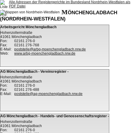
Alle Adressen der Registergerichte im Bundesland Nordrhein-Westfalen als
PDF Datei
M
ÖNCHENGLADBACH
(NORDRHEIN-WESTFALEN)
Arbeitsgericht Mönchengladbach
Hohenzollernstraße
41061 Mönchengladbach
Fon:
02161 276-0
Fax:
02161 276-768
E-Mail:
poststelle@arbg-moenchengladbach.nrw.de
Web:
www.arbg-moenchengladbach.nrw.de
AG Mönchengladbach - Vereinsregister -
Hohenzollernstraße
41061 Mönchengladbach
Fon:
02161 276-0
Fax:
02161 276-488
E-Mail:
poststelle@ag-moenchengladbach.nrw.de
AG Mönchengladbach - Handels- und Genossenschaftsregister -
Hohenzollernstraße
41061 Mönchengladbach
Fon:
02161 276-0